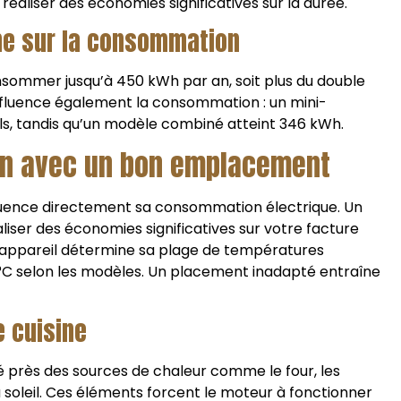
éaliser des économies significatives sur la durée.
ume sur la consommation
nsommer jusqu’à 450 kWh par an, soit plus du double
nfluence également la consommation : un mini-
els, tandis qu’un modèle combiné atteint 346 kWh.
on avec un bon emplacement
luence directement sa consommation électrique. Un
iser des économies significatives sur votre facture
re appareil détermine sa plage de températures
°C selon les modèles. Un placement inadapté entraîne
e cuisine
lé près des sources de chaleur comme le four, les
u soleil. Ces éléments forcent le moteur à fonctionner